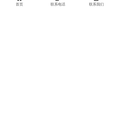
首页
联系电话
联系我们
标准五人制足球场人造草施工方法
上一篇
PVC塑胶地板分类及施工要求
地址：台州市三门县官塘路
手机：18969693549
电话：0576-85167260