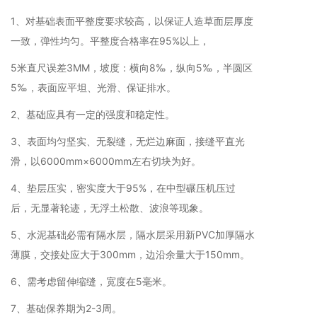
1、对基础表面平整度要求较高，以保证人造草面层厚度
一致，弹性均匀。平整度合格率在95%以上，
5米直尺误差3MM，坡度：横向8‰，纵向5‰，半圆区
5‰，表面应平坦、光滑、保证排水。
2、基础应具有一定的强度和稳定性。
3、表面均匀坚实、无裂缝，无烂边麻面，接缝平直光
滑，以6000mm×6000mm左右切块为好。
4、垫层压实，密实度大于95%，在中型碾压机压过
后，无显著轮迹，无浮土松散、波浪等现象。
5、水泥基础必需有隔水层，隔水层采用新PVC加厚隔水
薄膜，交接处应大于300mm，边沿余量大于150mm。
6、需考虑留伸缩缝，宽度在5毫米。
7、基础保养期为2-3周。