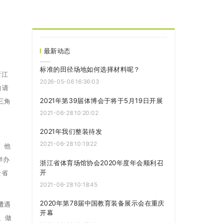
最新动态
标准的田径场地如何选择材料呢？
浙江
2026-05-06 16:36:03
邀请
2021年第39届体博会于将于5月19日开展
三角
2021-06-28 10:20:02
观
2021年我们整装待发
2021-06-28 10:19:22
。他
举办
浙江省体育场馆协会2020年度年会顺利召
开
全省
2021-06-28 10:18:45
2020年第78届中国教育装备展示会在重庆
遭遇
开幕
、做