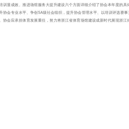
培训显成效、推进场馆服务大提升建设六个方面详细介绍了协会本年度的具
升协会专业水平、争创5A级社会组织，提升协会管理水平、以培训评选赛事
。协会应承担体育发展重任，努力将浙江省体育场馆建设成新时代展现浙江