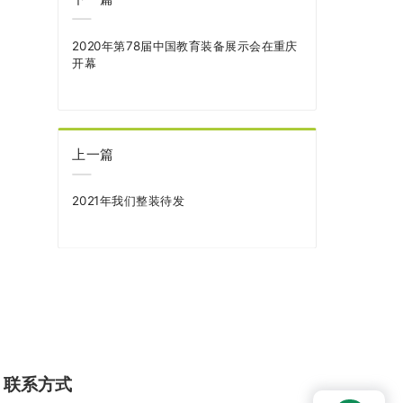
2020年第78届中国教育装备展示会在重庆
开幕
上一篇
2021年我们整装待发
联系方式