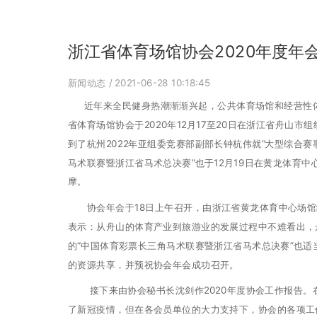
浙江省体育场馆协会2020年度年
新闻动态
/ 2021-06-28 10:18:45
近年来全民健身热潮渐渐兴起，公共体育场馆和经营性体
省体育场馆协会于2020年12月17至20日在浙江省舟山
到了杭州2022年亚组委竞赛部副部长钟杭伟就“大型综合赛
马术联赛暨浙江省马术总决赛”也于12月19日在黄龙体育
摩。
协会年会于18日上午召开，由浙江省黄龙体育中心场馆
表示：从舟山的体育产业到旅游业的发展过程中不难看出，
的“中国体育彩票长三角马术联赛暨浙江省马术总决赛”也
的资源共享，并预祝协会年会成功召开。
接下来由协会秘书长沈剑作2020年度协会工作报告。在
了新冠疫情，但在各会员单位的大力支持下，协会的各项工